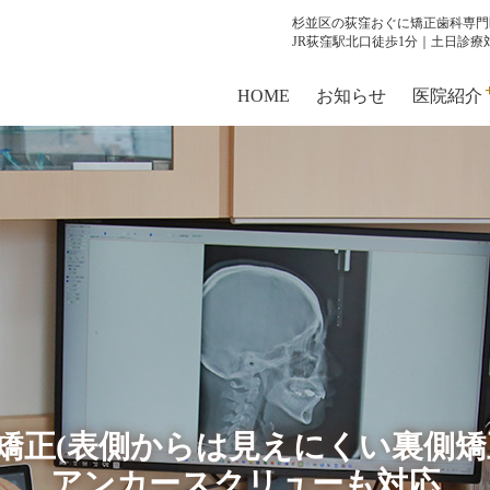
杉並区の荻窪おぐに矯正歯科専門
JR荻窪駅北口徒歩1分｜土日診療
HOME
お知らせ
医院紹介
当院
スタ
当
院
院
ア
常に「患者様ごとのベス
予防矯
矯正歯科
矯正(表側からは見えにくい裏側矯
アンカースクリューも対応