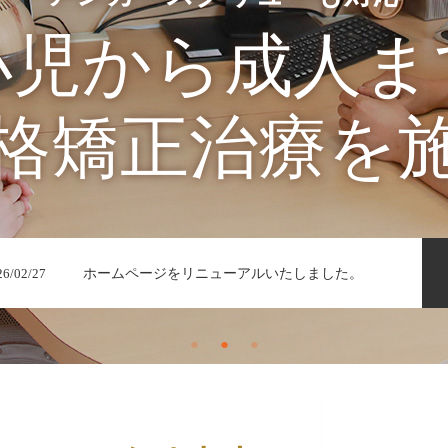
ならでは
北
小児から成人ま
実績から
格矯正治療を
ホームページをリニューアルいたしました。
26/02/27