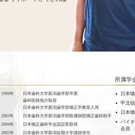
所属学
1999年
日本歯科大学新潟歯学部卒業
日本
歯科医師免許取得
甲北
日本歯科大学新潟歯学部矯正学教室入局
日本
2003年
日本歯科大学新潟歯学部附属病院矯正歯科助手
バイ
2004年
日本矯正歯科学会認定医取得
会員
2005年
日本歯科大学新潟短期大学講師併任