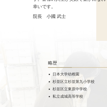
幸いです。
院長 小國 武士
略歴
日本大学幼稚園
杉並区立杉並第九小学校
杉並区立東原中学校
私立成城高等学校