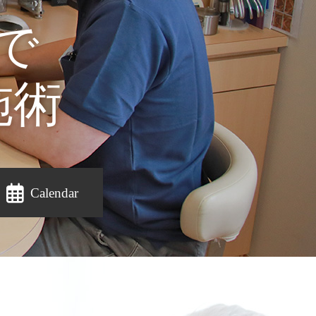
の経験値や
口徒歩1分
で
アドバイス
土日も診療
施術
Calendar