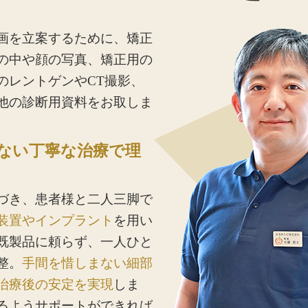
画を立案するために、矯正
の中や顔の写真、矯正用の
のレントゲンやCT撮影、
他の診断用資料をお取しま
ない丁寧な治療で理
づき、患者様と二人三脚で
装置やインプラント
を用い
既製品に頼らず、一人ひと
整。
手間を惜しまない細部
治療後の安定を実現
しま
るようサポートができれば