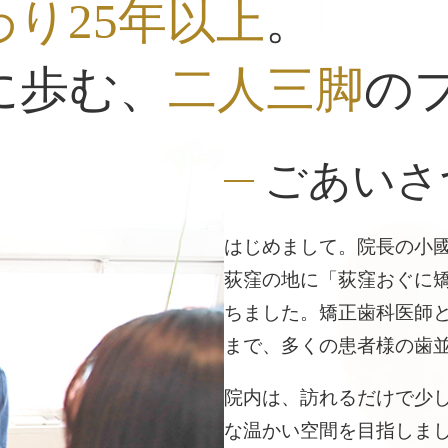
り25年以上
。
に歩む、
二人三脚
の
ごあいさ
はじめまして。院長の小國
荻窪の地に「荻窪おぐに矯
ちました。矯正歯科医師と
まで、多くの患者様の歯
院内は、訪れるだけで少
な温かい空間を目指しま