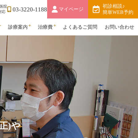
初診相談♪
医院
03-3220-1188
マイページ
対応
簡単WEB予約
診療案内
治療費
よくあるご質問
お問い合わせ
について
矯正治療の進め方
矯正治療費について
ッフ紹介
院の特徴
長紹介
内施設
クセス
矯正治療中のアドバイス
初診相談のご案内
矯正治療の注意点
矯正装置の種類
予防歯科
お支払について
ト」を追求する
正(お子様の矯正)を重視
専門医院
JR荻窪駅
正)や