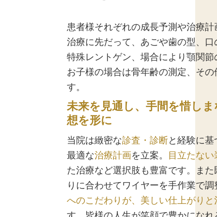
患者様それぞれの成長予測や治療計
治療に先だって、あごや歯の型、口
特殊レントゲン、場合により顎関節
お子様の場合は骨年齢の測定、その
す。
未来を見通し、手間を惜しま
想を形に
当院は緻密な
診査・診断
と経験に基
最適な
治療計画
を立案。
目立たない
た治療など選択肢も豊富です。また
りに合わせてワイヤーを手作業で調
へのこだわりが、美しい仕上がりと
す。皆様の人生が笑顔で豊かになれ